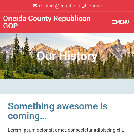
contact@email.com
Phone
Oneida County Republican
MENU
GOP
Our History
Something awesome is
coming…
Lorem ipsum dolor sit amet, consectetur adipiscing elit,